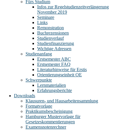
Fürs Studium
Infos zur Regelstudienzeitverlängerung
November 2019
Seminare
Links
Remonstration
Buchrezensionen
Studienverlauf
Studienfinanzierung
Wichtige Adressen
Studienanfang
Erstsemester ABC
Erstsemester FAQ
Literaturhinweise für Erstis
Orientierungseinheit OE
Schwerpunkte
Lernmaterialien
Erfahrungsberichte
Downloads
Klausuren- und Hausarbeitensammlung
Formatvorlage
Praktikumsbescheinigung
Hamburger Mustervorlage für
Gesetzeskommentierungen
Examensnotenrechner