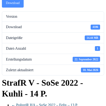
Download
Version
Download
4106
Dateigröße
14.44 MB
Datei-Anzahl
1
Erstellungsdatum
22. September 2022
Zuletzt aktualisiert
10. Mai 2026
StrafR V - SoSe 2022 -
Kuhli - 14 P.
←
PolizeiR HA – SoSe 2022 – Felix – 13 P.