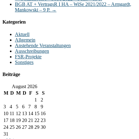
BGB AT + VertragsR I HA – WiSe 2021/2022 – Armgardt,
Mankowski – 9 P.
→
Kategorien
Aktuell
Allgemein
Anstehende Veranstaltungen
Ausschreibungen
FSR-Projekte
Sonstiges
Beiträge
August 2026
M
D
M
D
F
S
S
1
2
3
4
5
6
7
8
9
10
11
12
13
14
15
16
17
18
19
20
21
22
23
24
25
26
27
28
29
30
31