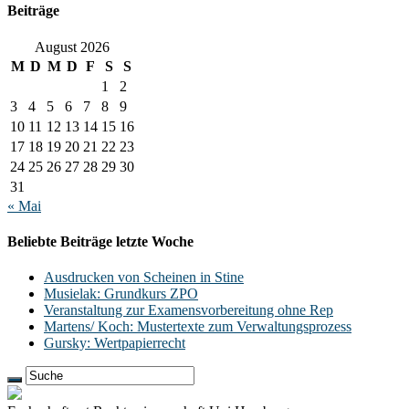
Beiträge
August 2026
M
D
M
D
F
S
S
1
2
3
4
5
6
7
8
9
10
11
12
13
14
15
16
17
18
19
20
21
22
23
24
25
26
27
28
29
30
31
« Mai
Beliebte Beiträge letzte Woche
Ausdrucken von Scheinen in Stine
Musielak: Grundkurs ZPO
Veranstaltung zur Examensvorbereitung ohne Rep
Martens/ Koch: Mustertexte zum Verwaltungsprozess
Gursky: Wertpapierrecht