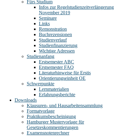
Fürs Studium
Infos zur Regelstudienzeitverlängerung
November 2019
Seminare
Links
Remonstration
Buchrezensionen
Studienverlauf
Studienfinanzierung
Wichtige Adressen
Studienanfang
Erstsemester ABC
Erstsemester FAQ
Literaturhinweise für Erstis
Orientierungseinheit OE
Schwerpunkte
Lernmaterialien
Erfahrungsberichte
Downloads
Klausuren- und Hausarbeitensammlung
Formatvorlage
Praktikumsbescheinigung
Hamburger Mustervorlage für
Gesetzeskommentierungen
Examensnotenrechner