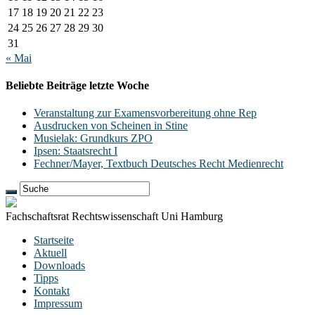
17
18
19
20
21
22
23
24
25
26
27
28
29
30
31
« Mai
Beliebte Beiträge letzte Woche
Veranstaltung zur Examensvorbereitung ohne Rep
Ausdrucken von Scheinen in Stine
Musielak: Grundkurs ZPO
Ipsen: Staatsrecht I
Fechner/Mayer, Textbuch Deutsches Recht Medienrecht
Fachschaftsrat Rechtswissenschaft Uni Hamburg
Startseite
Aktuell
Downloads
Tipps
Kontakt
Impressum