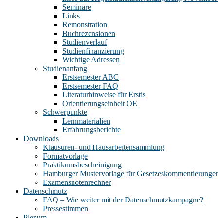
Seminare
Links
Remonstration
Buchrezensionen
Studienverlauf
Studienfinanzierung
Wichtige Adressen
Studienanfang
Erstsemester ABC
Erstsemester FAQ
Literaturhinweise für Erstis
Orientierungseinheit OE
Schwerpunkte
Lernmaterialien
Erfahrungsberichte
Downloads
Klausuren- und Hausarbeitensammlung
Formatvorlage
Praktikumsbescheinigung
Hamburger Mustervorlage für Gesetzeskommentierunge
Examensnotenrechner
Datenschmutz
FAQ – Wie weiter mit der Datenschmutzkampagne?
Pressestimmen
Plenum