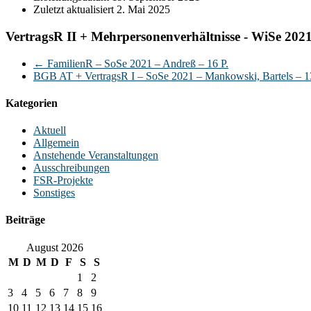
Zuletzt aktualisiert
2. Mai 2025
VertragsR II + Mehrpersonenverhältnisse - WiSe 2021/
←
FamilienR – SoSe 2021 – Andreß – 16 P.
BGB AT + VertragsR I – SoSe 2021 – Mankowski, Bartels – 1
Kategorien
Aktuell
Allgemein
Anstehende Veranstaltungen
Ausschreibungen
FSR-Projekte
Sonstiges
Beiträge
August 2026
M
D
M
D
F
S
S
1
2
3
4
5
6
7
8
9
10
11
12
13
14
15
16