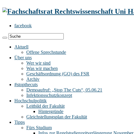
facebook
Aktuell
Offene Sprechstunde
Über uns
Wer wir sind
Was wir machen
Geschäftsordnung (GO) des FSR
Archiv
#stopthecuts
Demoaufruf: „Stop The Cuts“, 05.06.21
Infektionsschutzkonzept
Hochschulpolitik
Leitbild der Fakultät
Hintergründe
Gleichstellungsplan der Fakultät
Tipps
Fürs Studium
Infos zur Regelstudienzeitverlängerung November