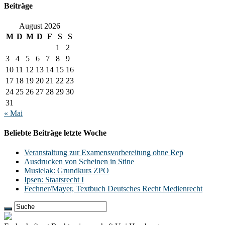
Beiträge
August 2026
M
D
M
D
F
S
S
1
2
3
4
5
6
7
8
9
10
11
12
13
14
15
16
17
18
19
20
21
22
23
24
25
26
27
28
29
30
31
« Mai
Beliebte Beiträge letzte Woche
Veranstaltung zur Examensvorbereitung ohne Rep
Ausdrucken von Scheinen in Stine
Musielak: Grundkurs ZPO
Ipsen: Staatsrecht I
Fechner/Mayer, Textbuch Deutsches Recht Medienrecht