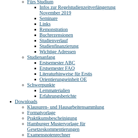
Fürs Studium
Infos zur Regelstudienzeitverlängerung
November 2019
Seminare
Links
Remonstration
Buchrezensionen
Studienverlauf
Studienfinanzierung
Wichtige Adressen
Studienanfang
Erstsemester ABC
Erstsemester FAQ
Literaturhinweise für Erstis
Orientierungseinheit OE
Schwerpunkte
Lernmaterialien
Erfahrungsberichte
Downloads
Klausuren- und Hausarbeitensammlung
Formatvorlage
Praktikumsbescheinigung
Hamburger Mustervorlage für
Gesetzeskommentierungen
Examensnotenrechner