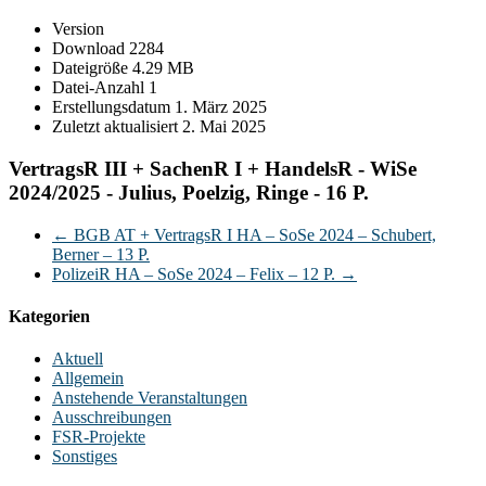
Version
Download
2284
Dateigröße
4.29 MB
Datei-Anzahl
1
Erstellungsdatum
1. März 2025
Zuletzt aktualisiert
2. Mai 2025
VertragsR III + SachenR I + HandelsR - WiSe
2024/2025 - Julius, Poelzig, Ringe - 16 P.
←
BGB AT + VertragsR I HA – SoSe 2024 – Schubert,
Berner – 13 P.
PolizeiR HA – SoSe 2024 – Felix – 12 P.
→
Kategorien
Aktuell
Allgemein
Anstehende Veranstaltungen
Ausschreibungen
FSR-Projekte
Sonstiges