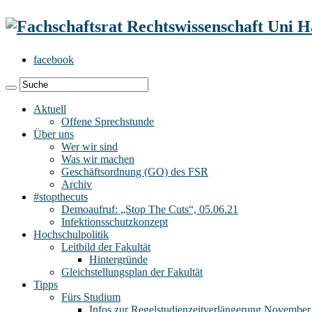
facebook
Aktuell
Offene Sprechstunde
Über uns
Wer wir sind
Was wir machen
Geschäftsordnung (GO) des FSR
Archiv
#stopthecuts
Demoaufruf: „Stop The Cuts“, 05.06.21
Infektionsschutzkonzept
Hochschulpolitik
Leitbild der Fakultät
Hintergründe
Gleichstellungsplan der Fakultät
Tipps
Fürs Studium
Infos zur Regelstudienzeitverlängerung November