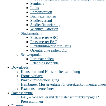
Seminare
Links
Remonstration
Buchrezensionen
Studienverlauf
Studienfinanzierung
Wichtige Adressen
Studienanfang
Erstsemester ABC
Erstsemester FAQ
Literaturhinweise für Erstis
Orientierungseinheit OE
Schwerpunkte
Lernmaterialien
Erfahrungsberichte
Downloads
Klausuren- und Hausarbeitensammlung
Formatvorlage
Praktikumsbescheinigung
Hamburger Mustervorlage für Gesetzeskommentierunge
Examensnotenrechner
Datenschmutz
FAQ – Wie weiter mit der Datenschmutzkampagne?
Pressestimmen
Plenum