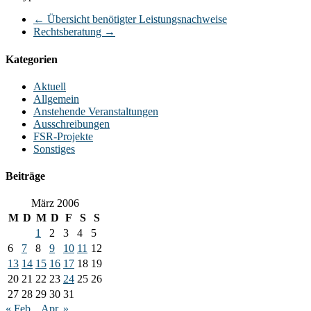
←
Übersicht benötigter Leistungsnachweise
Rechtsberatung
→
Kategorien
Aktuell
Allgemein
Anstehende Veranstaltungen
Ausschreibungen
FSR-Projekte
Sonstiges
Beiträge
März 2006
M
D
M
D
F
S
S
1
2
3
4
5
6
7
8
9
10
11
12
13
14
15
16
17
18
19
20
21
22
23
24
25
26
27
28
29
30
31
« Feb.
Apr. »