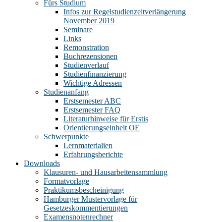
Fürs Studium
Infos zur Regelstudienzeitverlängerung
November 2019
Seminare
Links
Remonstration
Buchrezensionen
Studienverlauf
Studienfinanzierung
Wichtige Adressen
Studienanfang
Erstsemester ABC
Erstsemester FAQ
Literaturhinweise für Erstis
Orientierungseinheit OE
Schwerpunkte
Lernmaterialien
Erfahrungsberichte
Downloads
Klausuren- und Hausarbeitensammlung
Formatvorlage
Praktikumsbescheinigung
Hamburger Mustervorlage für
Gesetzeskommentierungen
Examensnotenrechner