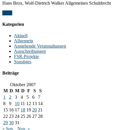
Hans Brox, Wolf-Dietrich Walker Allgemeines Schuldrecht
Mehr
Kategorien
Aktuell
Allgemein
Anstehende Veranstaltungen
Ausschreibungen
FSR-Projekte
Sonstiges
Beiträge
Oktober 2007
M
D
M
D
F
S
S
1
2
3
4
5
6
7
8
9
10
11
12
13
14
15
16
17
18
19
20
21
22
23
24
25
26
27
28
29
30
31
« Sep.
Nov. »