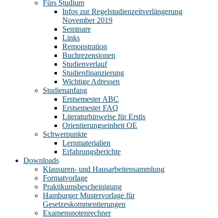
Fürs Studium
Infos zur Regelstudienzeitverlängerung
November 2019
Seminare
Links
Remonstration
Buchrezensionen
Studienverlauf
Studienfinanzierung
Wichtige Adressen
Studienanfang
Erstsemester ABC
Erstsemester FAQ
Literaturhinweise für Erstis
Orientierungseinheit OE
Schwerpunkte
Lernmaterialien
Erfahrungsberichte
Downloads
Klausuren- und Hausarbeitensammlung
Formatvorlage
Praktikumsbescheinigung
Hamburger Mustervorlage für
Gesetzeskommentierungen
Examensnotenrechner