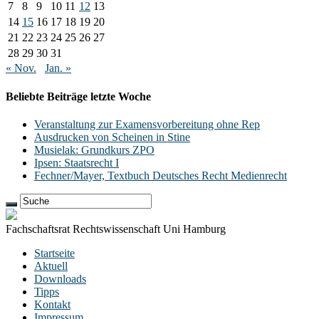
7
8
9
10
11
12
13
14
15
16
17
18
19
20
21
22
23
24
25
26
27
28
29
30
31
« Nov.
Jan. »
Beliebte Beiträge letzte Woche
Veranstaltung zur Examensvorbereitung ohne Rep
Ausdrucken von Scheinen in Stine
Musielak: Grundkurs ZPO
Ipsen: Staatsrecht I
Fechner/Mayer, Textbuch Deutsches Recht Medienrecht
Fachschaftsrat Rechtswissenschaft Uni Hamburg
Startseite
Aktuell
Downloads
Tipps
Kontakt
Impressum