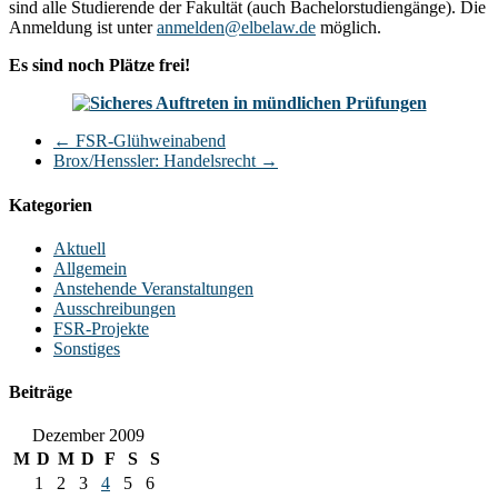
sind alle Studierende der Fakultät (auch Bachelorstudiengänge). Die
Anmeldung ist unter
anmelden@elbelaw.de
möglich.
Es sind noch Plätze frei!
←
FSR-Glühweinabend
Brox/Henssler: Handelsrecht
→
Kategorien
Aktuell
Allgemein
Anstehende Veranstaltungen
Ausschreibungen
FSR-Projekte
Sonstiges
Beiträge
Dezember 2009
M
D
M
D
F
S
S
1
2
3
4
5
6