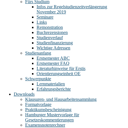
Fürs Studium
Infos zur Regelstudienzeitverlängerung
November 2019
Seminare
Links
Remonstration
Buchrezensionen
Studienverlauf
Studienfinanzierung
Wichtige Adressen
Studienanfang
Erstsemester ABC
Erstsemester FAQ
Literaturhinweise für Erstis
Orientierungseinheit OE
Schwerpunkte
Lernmaterialien
Erfahrungsberichte
Downloads
Klausuren- und Hausarbeitensammlung
Formatvorlage
Praktikumsbescheinigung
Hamburger Mustervorlage für
Gesetzeskommentierungen
Examensnotenrechner