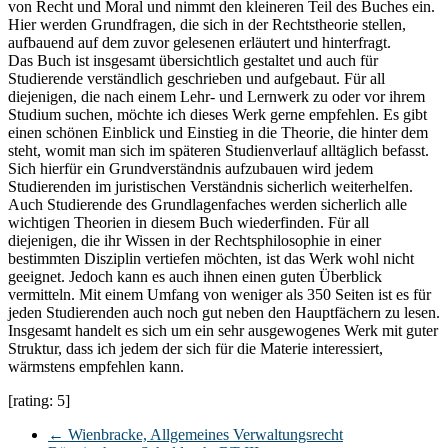
von Recht und Moral und nimmt den kleineren Teil des Buches ein.
Hier werden Grundfragen, die sich in der Rechtstheorie stellen,
aufbauend auf dem zuvor gelesenen erläutert und hinterfragt.
Das Buch ist insgesamt übersichtlich gestaltet und auch für
Studierende verständlich geschrieben und aufgebaut. Für all
diejenigen, die nach einem Lehr- und Lernwerk zu oder vor ihrem
Studium suchen, möchte ich dieses Werk gerne empfehlen. Es gibt
einen schönen Einblick und Einstieg in die Theorie, die hinter dem
steht, womit man sich im späteren Studienverlauf alltäglich befasst.
Sich hierfür ein Grundverständnis aufzubauen wird jedem
Studierenden im juristischen Verständnis sicherlich weiterhelfen.
Auch Studierende des Grundlagenfaches werden sicherlich alle
wichtigen Theorien in diesem Buch wiederfinden. Für all
diejenigen, die ihr Wissen in der Rechtsphilosophie in einer
bestimmten Disziplin vertiefen möchten, ist das Werk wohl nicht
geeignet. Jedoch kann es auch ihnen einen guten Überblick
vermitteln. Mit einem Umfang von weniger als 350 Seiten ist es für
jeden Studierenden auch noch gut neben den Hauptfächern zu lesen.
Insgesamt handelt es sich um ein sehr ausgewogenes Werk mit guter
Struktur, dass ich jedem der sich für die Materie interessiert,
wärmstens empfehlen kann.
[rating: 5]
←
Wienbracke, Allgemeines Verwaltungsrecht