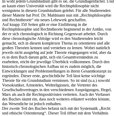
In wohl jedem Grundstudium gibt es sie, die Grundlagenfächer. Und
an kaum einer Universität wird die Rechtsphilosophie nicht
wenigstens in diesem Grundstudium gelehrt. Für alle Studierenden
dieser Materie hat Prof. Dr. Mahlmann nun mit „Rechtsphilosophie
und Rechtstheorie“ ein neues Lehrwerk geschaffen.
Auf knapp 350 Seiten gibt er eine Einführung in die
Rechtsphilosophie und Rechtstheorie beginnend in der Antike, von
der er sich chronologisch in Richtung Gegenwart arbeitet. Durch
diese chronologische Abfolge wird es den Studierenden leicht
gemacht, sich in diesem komplexen Thema zu orientieren und alle
großen Theorien kennen und verstehen zu lernen. Wobei natürlich
jeweils nicht ausgiebig auf jede Theorie eingegangen wird, aber da
es in dem Buch darum geht, sich ein Gesamtverständnis zu
erarbeiten, reicht der jeweilige Überblick vollkommen. Durch den
historisch-chronologischen Aufbau ist es zudem möglich, die
Entwicklungen und Problemstellungen in ihrem Gesamtkonzept zu
ergründen. Dieser erste, geschichtliche Teil lässt keine wichtige
Theorie für ein Grundstudium vermissen. So ist sind (u.a.) sowohl
Vorsokratiker, Aristoteles, Weltreligionen, die Vertreter des
Gesellschaftsvertrages in den verschiedenen Ausprägungen, Hegel,
Marx als auch die Rechtspositivisten vertreten. Auch der Verfasser
des Buches räumt ein, dass noch weiteres erläutert werden könnte,
das Wesentliche ist jedoch enthalten.
Der zweite Teil des Buches befasst sich mit der Systematik „Recht
und ethische Orientierung“. Dieser Teil öffnet mit dem Verhältnis