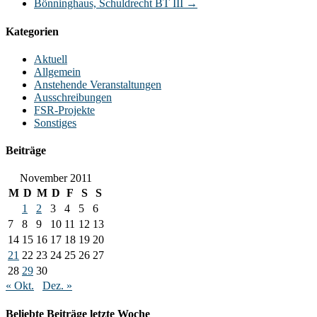
Bönninghaus, Schuldrecht BT III
→
Kategorien
Aktuell
Allgemein
Anstehende Veranstaltungen
Ausschreibungen
FSR-Projekte
Sonstiges
Beiträge
November 2011
M
D
M
D
F
S
S
1
2
3
4
5
6
7
8
9
10
11
12
13
14
15
16
17
18
19
20
21
22
23
24
25
26
27
28
29
30
« Okt.
Dez. »
Beliebte Beiträge letzte Woche