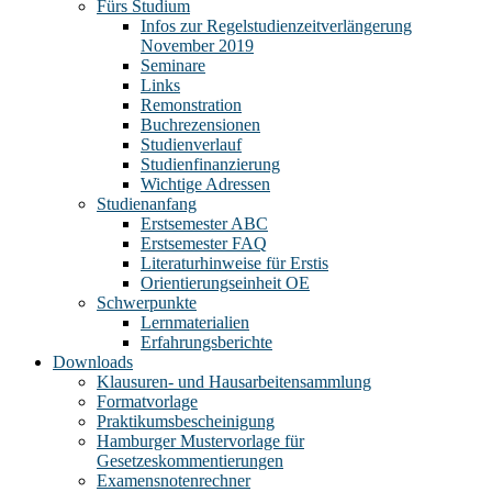
Fürs Studium
Infos zur Regelstudienzeitverlängerung
November 2019
Seminare
Links
Remonstration
Buchrezensionen
Studienverlauf
Studienfinanzierung
Wichtige Adressen
Studienanfang
Erstsemester ABC
Erstsemester FAQ
Literaturhinweise für Erstis
Orientierungseinheit OE
Schwerpunkte
Lernmaterialien
Erfahrungsberichte
Downloads
Klausuren- und Hausarbeitensammlung
Formatvorlage
Praktikumsbescheinigung
Hamburger Mustervorlage für
Gesetzeskommentierungen
Examensnotenrechner