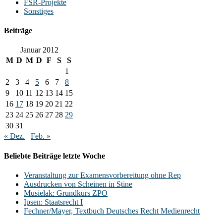
FSR-Projekte
Sonstiges
Beiträge
Januar 2012
M
D
M
D
F
S
S
1
2
3
4
5
6
7
8
9
10
11
12
13
14
15
16
17
18
19
20
21
22
23
24
25
26
27
28
29
30
31
« Dez.
Feb. »
Beliebte Beiträge letzte Woche
Veranstaltung zur Examensvorbereitung ohne Rep
Ausdrucken von Scheinen in Stine
Musielak: Grundkurs ZPO
Ipsen: Staatsrecht I
Fechner/Mayer, Textbuch Deutsches Recht Medienrecht