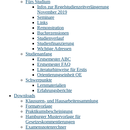
Fürs Studium
Infos zur Regelstudienzeitverlängerung
November 2019
Seminare
Links
Remonstration
Buchrezensionen
Studienverlauf
Studienfinanzierung
Wichtige Adressen
Studienanfang
Erstsemester ABC
Erstsemester FAQ
Literaturhinweise für Erstis
Orientierungseinheit OE
Schwerpunkte
Lernmaterialien
Erfahrungsberichte
Downloads
Klausuren- und Hausarbeitensammlung
Formatvorlage
Praktikumsbescheinigung
Hamburger Mustervorlage für
Gesetzeskommentierungen
Examensnotenrechner