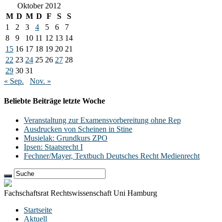
Oktober 2012
M
D
M
D
F
S
S
1
2
3
4
5
6
7
8
9
10
11
12
13
14
15
16
17
18
19
20
21
22
23
24
25
26
27
28
29
30
31
« Sep.
Nov. »
Beliebte Beiträge letzte Woche
Veranstaltung zur Examensvorbereitung ohne Rep
Ausdrucken von Scheinen in Stine
Musielak: Grundkurs ZPO
Ipsen: Staatsrecht I
Fechner/Mayer, Textbuch Deutsches Recht Medienrecht
Fachschaftsrat Rechtswissenschaft Uni Hamburg
Startseite
Aktuell