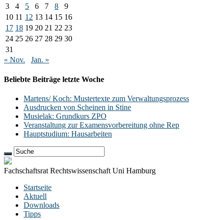
3
4
5
6
7
8
9
10
11
12
13
14
15
16
17
18
19
20
21
22
23
24
25
26
27
28
29
30
31
« Nov.
Jan. »
Beliebte Beiträge letzte Woche
Martens/ Koch: Mustertexte zum Verwaltungsprozess
Ausdrucken von Scheinen in Stine
Musielak: Grundkurs ZPO
Veranstaltung zur Examensvorbereitung ohne Rep
Hauptstudium: Hausarbeiten
Fachschaftsrat Rechtswissenschaft Uni Hamburg
Startseite
Aktuell
Downloads
Tipps