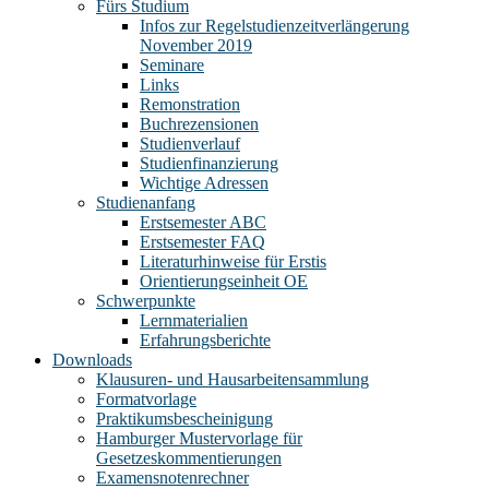
Fürs Studium
Infos zur Regelstudienzeitverlängerung
November 2019
Seminare
Links
Remonstration
Buchrezensionen
Studienverlauf
Studienfinanzierung
Wichtige Adressen
Studienanfang
Erstsemester ABC
Erstsemester FAQ
Literaturhinweise für Erstis
Orientierungseinheit OE
Schwerpunkte
Lernmaterialien
Erfahrungsberichte
Downloads
Klausuren- und Hausarbeitensammlung
Formatvorlage
Praktikumsbescheinigung
Hamburger Mustervorlage für
Gesetzeskommentierungen
Examensnotenrechner