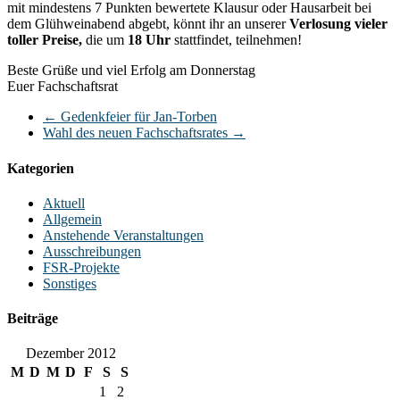
mit mindestens 7 Punkten bewertete Klausur oder Hausarbeit bei
dem Glühweinabend abgebt, könnt ihr an unserer
Verlosung vieler
toller Preise,
die um
18 Uhr
stattfindet, teilnehmen!
Beste Grüße und viel Erfolg am Donnerstag
Euer Fachschaftsrat
←
Gedenkfeier für Jan-Torben
Wahl des neuen Fachschaftsrates
→
Kategorien
Aktuell
Allgemein
Anstehende Veranstaltungen
Ausschreibungen
FSR-Projekte
Sonstiges
Beiträge
Dezember 2012
M
D
M
D
F
S
S
1
2