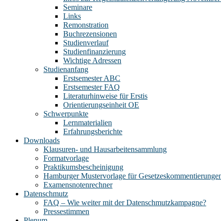
Seminare
Links
Remonstration
Buchrezensionen
Studienverlauf
Studienfinanzierung
Wichtige Adressen
Studienanfang
Erstsemester ABC
Erstsemester FAQ
Literaturhinweise für Erstis
Orientierungseinheit OE
Schwerpunkte
Lernmaterialien
Erfahrungsberichte
Downloads
Klausuren- und Hausarbeitensammlung
Formatvorlage
Praktikumsbescheinigung
Hamburger Mustervorlage für Gesetzeskommentierunge
Examensnotenrechner
Datenschmutz
FAQ – Wie weiter mit der Datenschmutzkampagne?
Pressestimmen
Plenum