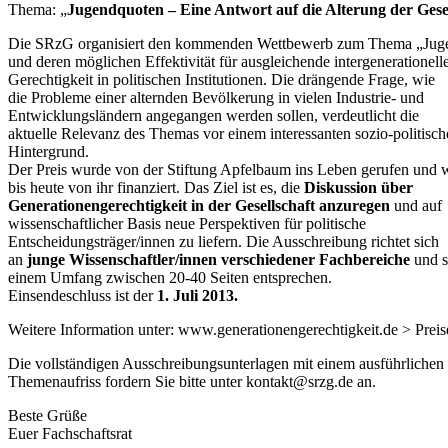
Thema: „
Jugendquoten – Eine Antwort auf die Alterung der Gese
Die SRzG organisiert den kommenden Wettbewerb zum Thema „Jug
und deren möglichen Effektivität für ausgleichende intergenerationell
Gerechtigkeit in politischen Institutionen. Die drängende Frage, wie
die Probleme einer alternden Bevölkerung in vielen Industrie- und
Entwicklungsländern angegangen werden sollen, verdeutlicht die
aktuelle Relevanz des Themas vor einem interessanten sozio-politisc
Hintergrund.
Der Preis wurde von der Stiftung Apfelbaum ins Leben gerufen und 
bis heute von ihr finanziert. Das Ziel ist es, die
Diskussion über
Generationengerechtigkeit in der Gesellschaft anzuregen
und auf
wissenschaftlicher Basis neue Perspektiven für politische
Entscheidungsträger/innen zu liefern. Die Ausschreibung richtet sich
an
junge Wissenschaftler/innen verschiedener Fachbereiche
und s
einem Umfang zwischen 20-40 Seiten entsprechen.
Einsendeschluss ist der
1. Juli 2013.
Weitere Information unter: www.generationengerechtigkeit.de > Preis
Die vollständigen Ausschreibungsunterlagen mit einem ausführlichen
Themenaufriss fordern Sie bitte unter kontakt@srzg.de an.
Beste Grüße
Euer Fachschaftsrat