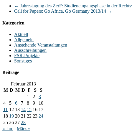
←
Jahrestagung des ZerF: Studieneingangsphase in der Rechts
Call for Papers: Go Africa, Go Germany 2013/14
→
Kategorien
Aktuell
Allgemein
Anstehende Veranstaltungen
Ausschreibungen
FSR-Projekte
Sonstiges
Beiträge
Februar 2013
M
D
M
D
F
S
S
1
2
3
4
5
6
7
8
9
10
11
12
13
14
15
16
17
18
19
20
21
22
23
24
25
26
27
28
« Jan.
März »