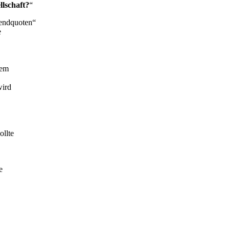
llschaft?
“
endquoten“
e
hem
wird
ollte
e