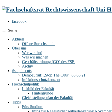
facebook
Aktuell
Offene Sprechstunde
Über uns
Wer wir sind
Was wir machen
Geschäftsordnung (GO) des FSR
Archiv
#stopthecuts
Demoaufruf: „Stop The Cuts“, 05.06.21
Infektionsschutzkonzept
Hochschulpolitik
Leitbild der Fakultät
Hintergründe
Gleichstellungsplan der Fakultät
Tipps
Fürs Studium
Infos zur Regelstudienzeitverlängerung November