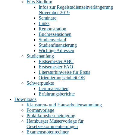
Fürs Studium
Infos zur Regelstudienzeitverlängerung
November 2019
Seminare
Links
Remonstration
Buchrezensionen
Studienverlauf
Studienfinanzierung
Wichtige Adressen
Studienanfang
Erstsemester ABC
Erstsemester FAQ
Literaturhinweise für Erstis
Orientierungseinheit OE
Schwerpunkte
Lernmaterialien
Erfahrungsberichte
Downloads
Klausuren- und Hausarbeitensammlung
Formatvorlage
Praktikumsbescheinigung
Hamburger Mustervorlage für
Gesetzeskommentierungen
Examensnotenrechner