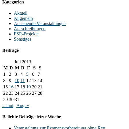
Kategorien
Aktuell
Allgemein
Anstehende Veranstaltungen
Ausschreibungen
FSR-Projekte
Sonstiges
Beiträge
Juli 2013
M
D
M
D
F
S
S
1
2
3
4
5
6
7
8
9
10
11
12
13
14
15
16
17
18
19
20
21
22
23
24
25
26
27
28
29
30
31
« Juni
Aug. »
Beliebte Beiträge letzte Woche
Veranstaltung zur Examensvorbereitung ohne Rep