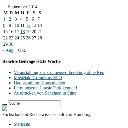
September 2014
M
D
M
D
F
S
S
1
2
3
4
5
6
7
8
9
10
11
12
13
14
15
16
17
18
19
20
21
22
23
24
25
26
27
28
29
30
« Aug.
Okt. »
Beliebte Beiträge letzte Woche
Veranstaltung zur Examensvorbereitung ohne Rep
Musielak: Grundkurs ZPO
Hauptstudium: Hausarbeiten
Lernt unseren Jurasic Park kennen!
Ausdrucken von Scheinen in Stine
Fachschaftsrat Rechtswissenschaft Uni Hamburg
Startseite