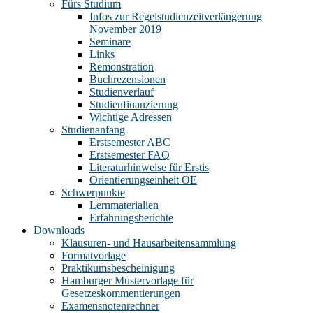
Fürs Studium
Infos zur Regelstudienzeitverlängerung
November 2019
Seminare
Links
Remonstration
Buchrezensionen
Studienverlauf
Studienfinanzierung
Wichtige Adressen
Studienanfang
Erstsemester ABC
Erstsemester FAQ
Literaturhinweise für Erstis
Orientierungseinheit OE
Schwerpunkte
Lernmaterialien
Erfahrungsberichte
Downloads
Klausuren- und Hausarbeitensammlung
Formatvorlage
Praktikumsbescheinigung
Hamburger Mustervorlage für
Gesetzeskommentierungen
Examensnotenrechner