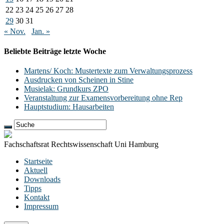
22
23
24
25
26
27
28
29
30
31
« Nov.
Jan. »
Beliebte Beiträge letzte Woche
Martens/ Koch: Mustertexte zum Verwaltungsprozess
Ausdrucken von Scheinen in Stine
Musielak: Grundkurs ZPO
Veranstaltung zur Examensvorbereitung ohne Rep
Hauptstudium: Hausarbeiten
Fachschaftsrat Rechtswissenschaft Uni Hamburg
Startseite
Aktuell
Downloads
Tipps
Kontakt
Impressum