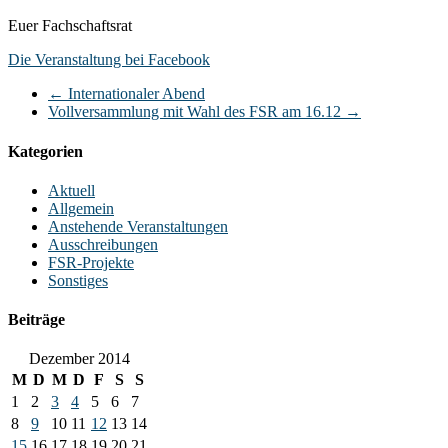
Euer Fachschaftsrat
Die Veranstaltung bei Facebook
←
Internationaler Abend
Vollversammlung mit Wahl des FSR am 16.12
→
Kategorien
Aktuell
Allgemein
Anstehende Veranstaltungen
Ausschreibungen
FSR-Projekte
Sonstiges
Beiträge
Dezember 2014
M
D
M
D
F
S
S
1
2
3
4
5
6
7
8
9
10
11
12
13
14
15
16
17
18
19
20
21