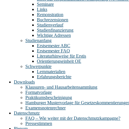
Seminare
Links
Remonstration
Buchrezensionen
Studienverlauf
Studienfinanzierung
Wichtige Adressen
Studienanfang
Erstsemester ABC
Erstsemester FAQ
Literaturhinweise für Erstis
Orientierungseinheit OE
Schwerpunkte
Lernmaterialien
Erfahrungsberichte
Downloads
Klausuren- und Hausarbeitensammlung
Formatvorlage
Praktikumsbescheinigung
Hamburger Mustervorlage für Gesetzeskommentierunge
Examensnotenrechner
Datenschmutz
FAQ – Wie weiter mit der Datenschmutzkampagne?
Pressestimmen
Plenum