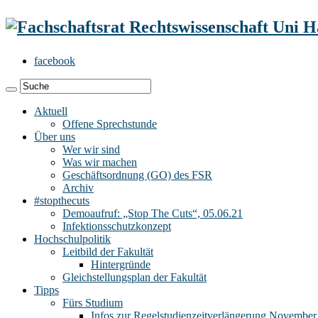
facebook
Aktuell
Offene Sprechstunde
Über uns
Wer wir sind
Was wir machen
Geschäftsordnung (GO) des FSR
Archiv
#stopthecuts
Demoaufruf: „Stop The Cuts“, 05.06.21
Infektionsschutzkonzept
Hochschulpolitik
Leitbild der Fakultät
Hintergründe
Gleichstellungsplan der Fakultät
Tipps
Fürs Studium
Infos zur Regelstudienzeitverlängerung November