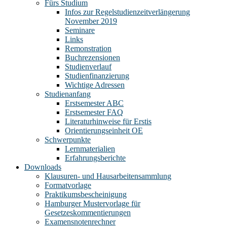
Fürs Studium
Infos zur Regelstudienzeitverlängerung
November 2019
Seminare
Links
Remonstration
Buchrezensionen
Studienverlauf
Studienfinanzierung
Wichtige Adressen
Studienanfang
Erstsemester ABC
Erstsemester FAQ
Literaturhinweise für Erstis
Orientierungseinheit OE
Schwerpunkte
Lernmaterialien
Erfahrungsberichte
Downloads
Klausuren- und Hausarbeitensammlung
Formatvorlage
Praktikumsbescheinigung
Hamburger Mustervorlage für
Gesetzeskommentierungen
Examensnotenrechner