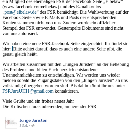
ein Mitglied des ehemaligen FSR der Facebook-Seite „Elbelaw“
(www.facebook.com/elbelaw) und des E-mailkontos
„
post@elbelaw.de
“ des FSR bemächtigt. Die Wahlwerbung auf der
Facebook-Seite sowie E-Mails und Posts der entsprechenden
Konten stammen nicht von uns. Zudem wurde ein offizieller
Stempel des FSR entwendet. Gestempelte Dokumente sind nicht
von uns autorisiert.
Wir haben eine neue FSR-facebook Seite eingerichtet. Ihr findet sie
hier:
Bitte achtet darauf, dass es auch eine andere Seite gibt, die
genau gleich heißt.
Wir arbeiten zusammen mit den „Jungen Juristen“ an der Behebung
des Problems und bitten Euch herzlich entstandene
Unannehmlichkeiten zu entschuldigen. Wir werden uns wieder
melden sobald die Zugangsdaten von den „Jungen Juristen“ an uns
vollständig übergeben worden sind. Bis dahin könnt Ihr uns unter
FSRJuraUHH@gmail.com
kontaktieren.
Viele Grüße und ein frohes neues Jahr
Die Kritischen Jurastudierenden, amtierender FSR