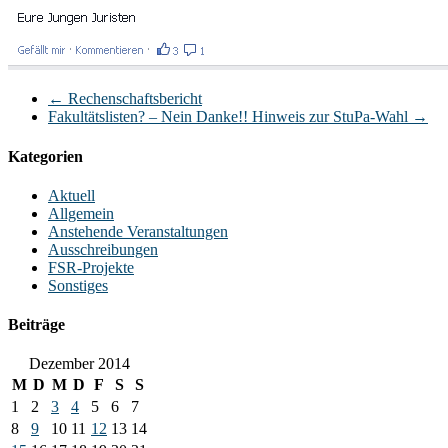
←
Rechenschaftsbericht
Fakultätslisten? – Nein Danke!! Hinweis zur StuPa-Wahl
→
Kategorien
Aktuell
Allgemein
Anstehende Veranstaltungen
Ausschreibungen
FSR-Projekte
Sonstiges
Beiträge
Dezember 2014
M
D
M
D
F
S
S
1
2
3
4
5
6
7
8
9
10
11
12
13
14