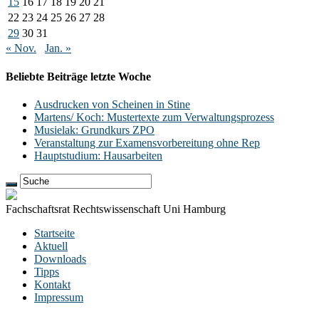
15
16
17
18
19
20
21
22
23
24
25
26
27
28
29
30
31
« Nov.
Jan. »
Beliebte Beiträge letzte Woche
Ausdrucken von Scheinen in Stine
Martens/ Koch: Mustertexte zum Verwaltungsprozess
Musielak: Grundkurs ZPO
Veranstaltung zur Examensvorbereitung ohne Rep
Hauptstudium: Hausarbeiten
Fachschaftsrat Rechtswissenschaft Uni Hamburg
Startseite
Aktuell
Downloads
Tipps
Kontakt
Impressum