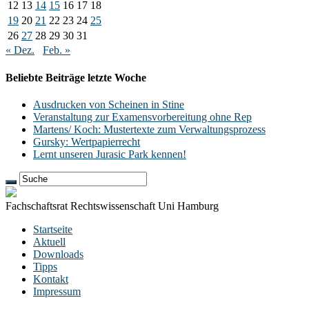
12
13
14
15
16
17
18
19
20
21
22
23
24
25
26
27
28
29
30
31
« Dez.
Feb. »
Beliebte Beiträge letzte Woche
Ausdrucken von Scheinen in Stine
Veranstaltung zur Examensvorbereitung ohne Rep
Martens/ Koch: Mustertexte zum Verwaltungsprozess
Gursky: Wertpapierrecht
Lernt unseren Jurasic Park kennen!
Fachschaftsrat Rechtswissenschaft Uni Hamburg
Startseite
Aktuell
Downloads
Tipps
Kontakt
Impressum