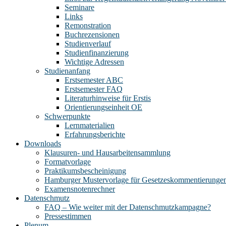
Seminare
Links
Remonstration
Buchrezensionen
Studienverlauf
Studienfinanzierung
Wichtige Adressen
Studienanfang
Erstsemester ABC
Erstsemester FAQ
Literaturhinweise für Erstis
Orientierungseinheit OE
Schwerpunkte
Lernmaterialien
Erfahrungsberichte
Downloads
Klausuren- und Hausarbeitensammlung
Formatvorlage
Praktikumsbescheinigung
Hamburger Mustervorlage für Gesetzeskommentierunge
Examensnotenrechner
Datenschmutz
FAQ – Wie weiter mit der Datenschmutzkampagne?
Pressestimmen
Plenum