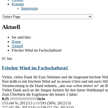
Kontakt
Impressum
Aktuell
Sie sind hier:
Home
Aktuell
Frischer Wind im Fachschaftsrat!
01
Jan.
Frischer Wind im Fachschaftsrat!
Vielen, vielen Dank für Eure Stimmen und die insgesamt höchste Wahl
Nun heißt es mit frischem Wind auf zu neuen Ufern und mit eurer Hilf
Verantwortung in die Hand nehmen, „
das war schon immer so
“ als B
Vielen Dank auch an die Jungen Juristen für den fairen Wahlkampf u
Zum Überblick die Ergebnisse der letzten 3 Jahre:
KJS
////////////////////////////
JuJu
153 (44 %; 2012/13 ) /////193 (56%; 2012/13)
217 (47.3%; 2013/14) ////239 (52.1%; 2013/14)