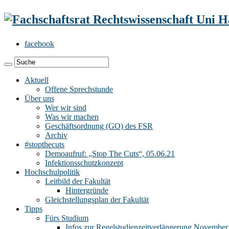
facebook
Aktuell
Offene Sprechstunde
Über uns
Wer wir sind
Was wir machen
Geschäftsordnung (GO) des FSR
Archiv
#stopthecuts
Demoaufruf: „Stop The Cuts“, 05.06.21
Infektionsschutzkonzept
Hochschulpolitik
Leitbild der Fakultät
Hintergründe
Gleichstellungsplan der Fakultät
Tipps
Fürs Studium
Infos zur Regelstudienzeitverlängerung November