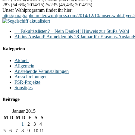
283 (54.6%; 2014/15) ////235 (45,4%; 2014/15)
Unser Wahlprogramm findet ihr hier:
http://paragraphenreiter.wordpress.com/2014/12/10/unser-wahl-flyer-
←
Fakultätslisten? – Nein Danke!! Hinweis zur StuPa-Wahl
Ab ins Ausland! Anmelden bis 28.Januar für Erasmus-Ausland
Kategorien
Aktuell
Allgemein
Anstehende Veranstaltungen
Ausschreibungen
FSR-Projekte
Sonstiges
Beiträge
Januar 2015
M
D
M
D
F
S
S
1
2
3
4
5
6
7
8
9
10
11