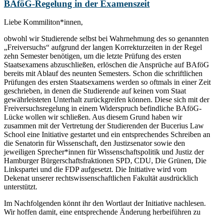
BAföG-Regelung in der Examenszeit
Liebe Kommiliton*innen,
obwohl wir Studierende selbst bei Wahrnehmung des so genannten
„Freiversuchs“ aufgrund der langen Korrekturzeiten in der Regel
zehn Semester benötigen, um die letzte Prüfung des ersten
Staatsexamens abzuschließen, erlöschen die Ansprüche auf BAföG
bereits mit Ablauf des neunten Semesters. Schon die schriftlichen
Prüfungen des ersten Staatsexamens werden so oftmals in einer Zeit
geschrieben, in denen die Studierende auf keinen vom Staat
gewährleisteten Unterhalt zurückgreifen können. Diese sich mit der
Freiversuchsregelung in einem Widerspruch befindliche BAföG-
Lücke wollen wir schließen. Aus diesem Grund haben wir
zusammen mit der Vertretung der Studierenden der Bucerius Law
School eine Initiative gestartet und ein entsprechendes Schreiben an
die Senatorin für Wissenschaft, den Justizsenator sowie den
jeweiligen Sprecher*innen für Wissenschaftspolitik und Justiz der
Hamburger Bürgerschaftsfraktionen SPD, CDU, Die Grünen, Die
Linkspartei und die FDP aufgesetzt. Die Initiative wird vom
Dekenat unserer rechtswissenschaftlichen Fakultät ausdrücklich
unterstützt.
Im Nachfolgenden könnt ihr den Wortlaut der Initiative nachlesen.
Wir hoffen damit, eine entsprechende Änderung herbeiführen zu