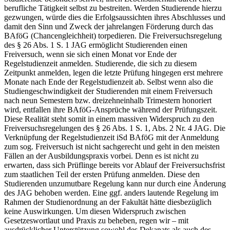
berufliche Tätigkeit selbst zu bestreiten. Werden Studierende hierzu
gezwungen, würde dies die Erfolgsaussichten ihres Abschlusses und
damit den Sinn und Zweck der jahrelangen Förderung durch das
BAföG (Chancengleichheit) torpedieren. Die Freiversuchsregelung
des § 26 Abs. 1 S. 1 JAG ermöglicht Studierenden einen
Freiversuch, wenn sie sich einen Monat vor Ende der
Regelstudienzeit anmelden. Studierende, die sich zu diesem
Zeitpunkt anmelden, legen die letzte Prüfung hingegen erst mehrere
Monate nach Ende der Regelstudienzeit ab. Selbst wenn also die
Studiengeschwindigkeit der Studierenden mit einem Freiversuch
nach neun Semestern bzw. dreizehneinhalb Trimestern honoriert
wird, entfallen ihre BAföG-Ansprüche während der Prüfungszeit.
Diese Realität steht somit in einem massiven Widerspruch zu den
Freiversuchsregelungen des § 26 Abs. 1 S. 1, Abs. 2 Nr. 4 JAG. Die
Verknüpfung der Regelstudienzeit iSd BAföG mit der Anmeldung
zum sog. Freiversuch ist nicht sachgerecht und geht in den meisten
Fällen an der Ausbildungspraxis vorbei. Denn es ist nicht zu
erwarten, dass sich Prüflinge bereits vor Ablauf der Freiversuchsfrist
zum staatlichen Teil der ersten Prüfung anmelden. Diese den
Studierenden unzumutbare Regelung kann nur durch eine Änderung
des JAG behoben werden. Eine ggf. anders lautende Regelung im
Rahmen der Studienordnung an der Fakultät hätte diesbezüglich
keine Auswirkungen. Um diesen Widerspruch zwischen
Gesetzeswortlaut und Praxis zu beheben, regen wir – mit
ausdrücklicher Unterstützung sowohl des Dekanats als auch des