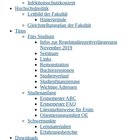
Infektionsschutzkonzept
Hochschulpolitik
Leitbild der Fakultät
Hintergründe
Gleichstellungsplan der Fakultät
Tipps
Fürs Studium
Infos zur Regelstudienzeitverlängerung
November 2019
Seminare
Links
Remonstration
Buchrezensionen
Studienverlauf
Studienfinanzierung
Wichtige Adressen
Studienanfang
Erstsemester ABC
Erstsemester FAQ
Literaturhinweise für Erstis
Orientierungseinheit OE
Schwerpunkte
Lernmaterialien
Erfahrungsberichte
Downloads