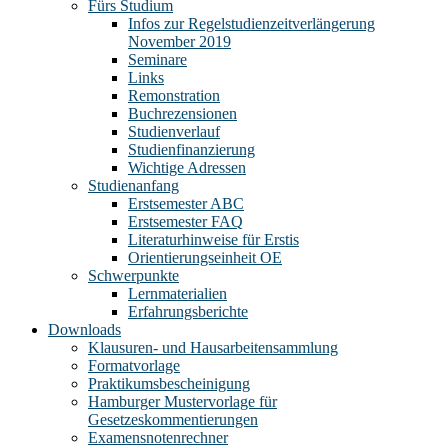
Fürs Studium
Infos zur Regelstudienzeitverlängerung
November 2019
Seminare
Links
Remonstration
Buchrezensionen
Studienverlauf
Studienfinanzierung
Wichtige Adressen
Studienanfang
Erstsemester ABC
Erstsemester FAQ
Literaturhinweise für Erstis
Orientierungseinheit OE
Schwerpunkte
Lernmaterialien
Erfahrungsberichte
Downloads
Klausuren- und Hausarbeitensammlung
Formatvorlage
Praktikumsbescheinigung
Hamburger Mustervorlage für
Gesetzeskommentierungen
Examensnotenrechner