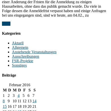
einer Änderung der Fristen für die Anmeldung zu einigen
Hausarbeiten, ohne dass das publik gemacht wurde. Da viele in
Folge dessen die Anmeldefrist verpasst haben und einige Anfragen
bei uns eingegangen sind, sind wir heute, am 04.02., zu
Mehr
Kategorien
Aktuell
Allgemein
Anstehende Veranstaltungen
Ausschreibungen
FSR-Projekte
Sonstiges
Beiträge
Februar 2016
M
D
M
D
F
S
S
1
2
3
4
5
6
7
8
9
10
11
12
13
14
15
16
17
18
19
20
21