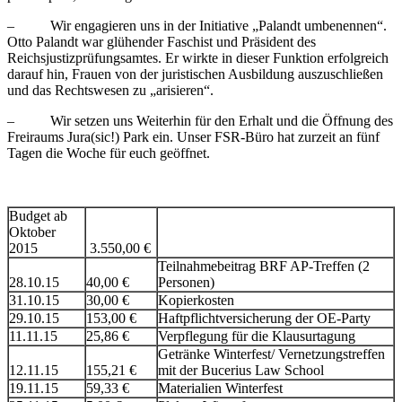
– Wir engagieren uns in der Initiative „Palandt umbenennen“.
Otto Palandt war glühender Faschist und Präsident des
Reichsjustizprüfungsamtes. Er wirkte in dieser Funktion erfolgreich
darauf hin, Frauen von der juristischen Ausbildung auszuschließen
und das Rechtswesen zu „arisieren“.
– Wir setzen uns Weiterhin für den Erhalt und die Öffnung des
Freiraums Jura(sic!) Park ein. Unser FSR-Büro hat zurzeit an fünf
Tagen die Woche für euch geöffnet.
Budget ab
Oktober
2015
3.550,00 €
Teilnahmebeitrag BRF AP-Treffen (2
28.10.15
40,00 €
Personen)
31.10.15
30,00 €
Kopierkosten
29.10.15
153,00 €
Haftpflichtversicherung der OE-Party
11.11.15
25,86 €
Verpflegung für die Klausurtagung
Getränke Winterfest/ Vernetzungstreffen
12.11.15
155,21 €
mit der Bucerius Law School
19.11.15
59,33 €
Materialien Winterfest