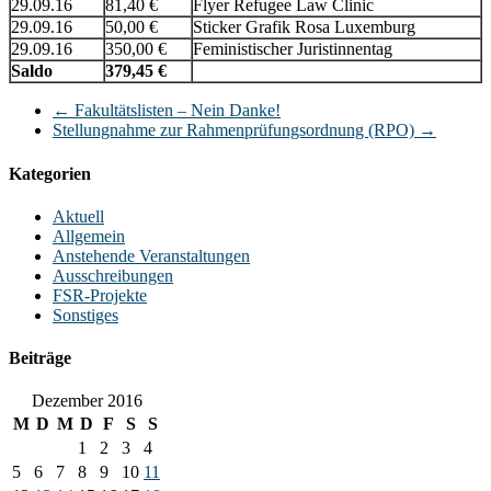
29.09.16
81,40 €
Flyer Refugee Law Clinic
29.09.16
50,00 €
Sticker Grafik Rosa Luxemburg
29.09.16
350,00 €
Feministischer Juristinnentag
Saldo
379,45 €
←
Fakultätslisten – Nein Danke!
Stellungnahme zur Rahmenprüfungsordnung (RPO)
→
Kategorien
Aktuell
Allgemein
Anstehende Veranstaltungen
Ausschreibungen
FSR-Projekte
Sonstiges
Beiträge
Dezember 2016
M
D
M
D
F
S
S
1
2
3
4
5
6
7
8
9
10
11