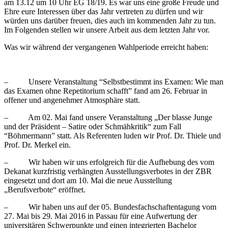
am 13.12 um 10 Uhr EG 18/19. Es war uns eine große Freude und
Ehre eure Interessen über das Jahr vertreten zu dürfen und wir
würden uns darüber freuen, dies auch im kommenden Jahr zu tun.
Im Folgenden stellen wir unsere Arbeit aus dem letzten Jahr vor.
Was wir während der vergangenen Wahlperiode erreicht haben:
– Unsere Veranstaltung “Selbstbestimmt ins Examen: Wie man
das Examen ohne Repetitorium schafft” fand am 26. Februar in
offener und angenehmer Atmosphäre statt.
– Am 02. Mai fand unsere Veranstaltung „Der blasse Junge
und der Präsident – Satire oder Schmähkritik“ zum Fall
“Böhmermann” statt. Als Referenten luden wir Prof. Dr. Thiele und
Prof. Dr. Merkel ein.
– Wir haben wir uns erfolgreich für die Aufhebung des vom
Dekanat kurzfristig verhängten Ausstellungsverbotes in der ZBR
eingesetzt und dort am 10. Mai die neue Ausstellung
„Berufsverbote“ eröffnet.
– Wir haben uns auf der 05. Bundesfachschaftentagung vom
27. Mai bis 29. Mai 2016 in Passau für eine Aufwertung der
universitären Schwerpunkte und einen integrierten Bachelor