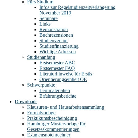
Fürs Studium
Infos zur Regelstudienzeitverlängerung
November 2019
Seminare
Links
Remonstration
Buchrezensionen
Studienverlauf
Studienfinanzierung
Wichtige Adressen
Studienanfang
Erstsemester ABC
Erstsemester FAQ
Literaturhinweise für Erstis
Orientierungseinheit OE
Schwerpunkte
Lernmaterialien
Erfahrungsberichte
Downloads
Klausuren- und Hausarbeitensammlung
Formatvorlage
Praktikumsbescheinigung
Hamburger Mustervorlage für
Gesetzeskommentierungen
Examensnotenrechner