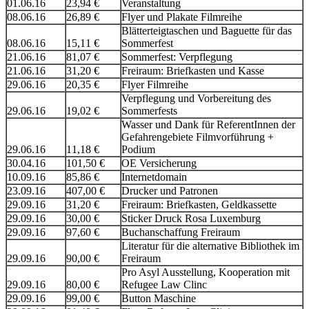
01.06.16
23,94 €
Veranstaltung
08.06.16
26,89 €
Flyer und Plakate Filmreihe
Blätterteigtaschen und Baguette für das
08.06.16
15,11 €
Sommerfest
21.06.16
81,07 €
Sommerfest: Verpflegung
21.06.16
31,20 €
Freiraum: Briefkasten und Kasse
29.06.16
20,35 €
Flyer Filmreihe
Verpflegung und Vorbereitung des
29.06.16
19,02 €
Sommerfests
Wasser und Dank für ReferentInnen der
Gefahrengebiete Filmvorführung +
29.06.16
11,18 €
Podium
30.04.16
101,50 €
OE Versicherung
10.09.16
85,86 €
Internetdomain
23.09.16
407,00 €
Drucker und Patronen
29.09.16
31,20 €
Freiraum: Briefkasten, Geldkassette
29.09.16
30,00 €
Sticker Druck Rosa Luxemburg
29.09.16
97,60 €
Buchanschaffung Freiraum
Literatur für die alternative Bibliothek im
29.09.16
90,00 €
Freiraum
Pro Asyl Ausstellung, Kooperation mit
29.09.16
80,00 €
Refugee Law Clinc
29.09.16
99,00 €
Button Maschine