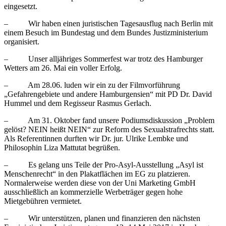
eingesetzt.
– Wir haben einen juristischen Tagesausflug nach Berlin mit
einem Besuch im Bundestag und dem Bundes Justizministerium
organisiert.
– Unser alljähriges Sommerfest war trotz des Hamburger
Wetters am 26. Mai ein voller Erfolg.
– Am 28.06. luden wir ein zu der Filmvorführung
„Gefahrengebiete und andere Hamburgensien“ mit PD Dr. David
Hummel und dem Regisseur Rasmus Gerlach.
– Am 31. Oktober fand unsere Podiumsdiskussion „Problem
gelöst? NEIN heißt NEIN“ zur Reform des Sexualstrafrechts statt.
Als Referentinnen durften wir Dr. jur. Ulrike Lembke und
Philosophin Liza Mattutat begrüßen.
– Es gelang uns Teile der Pro-Asyl-Ausstellung „Asyl ist
Menschenrecht“ in den Plakatflächen im EG zu platzieren.
Normalerweise werden diese von der Uni Marketing GmbH
ausschließlich an kommerzielle Werbeträger gegen hohe
Mietgebühren vermietet.
– Wir unterstützen, planen und finanzieren den nächsten