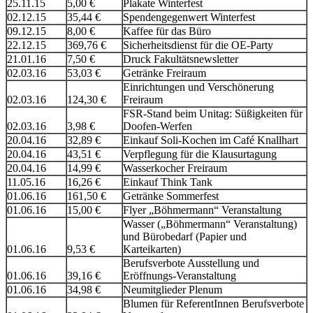
25.11.15
5,00 €
Plakate Winterfest
02.12.15
35,44 €
Spendengegenwert Winterfest
09.12.15
8,00 €
Kaffee für das Büro
22.12.15
369,76 €
Sicherheitsdienst für die OE-Party
21.01.16
7,50 €
Druck Fakultätsnewsletter
02.03.16
53,03 €
Getränke Freiraum
Einrichtungen und Verschönerung
02.03.16
124,30 €
Freiraum
FSR-Stand beim Unitag: Süßigkeiten für
02.03.16
3,98 €
Doofen-Werfen
20.04.16
32,89 €
Einkauf Soli-Kochen im Café Knallhart
20.04.16
43,51 €
Verpflegung für die Klausurtagung
20.04.16
14,99 €
Wasserkocher Freiraum
11.05.16
16,26 €
Einkauf Think Tank
01.06.16
161,50 €
Getränke Sommerfest
01.06.16
15,00 €
Flyer „Böhmermann“ Veranstaltung
Wasser („Böhmermann“ Veranstaltung)
und Bürobedarf (Papier und
01.06.16
9,53 €
Karteikarten)
Berufsverbote Ausstellung und
01.06.16
39,16 €
Eröffnungs-Veranstaltung
01.06.16
34,98 €
Neumitglieder Plenum
Blumen für ReferentInnen Berufsverbote