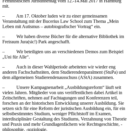
Feministischen Juristinnentag vom 12.-14.Mai 2017 in Hamburg
mit.
– Am 17. Oktober luden wir zu einer gemeinsamen
Veranstaltung mit der Bucerius Law School zum Thema „Mein
Leben mit Autismus – autobiografischer Vortrag“ ein.
– Wir haben diverse Bücher für die alternative Bibliothek im
Freiraum Jura(sic!) Park angeschafft.
– Wir beteiligten uns an verschiedenen Demos zum Beispiel
„Uni für Alle“.
– Auch in dieser Wahlperiode arbeiteten wir wieder eng
anderen Fachschaftsräten, dem Studierendenparalment (StuPa) und
dem allgemeinen Studierendenausschuss (AStA) zusammen.
– Unsere Kampagnenarbeit „Ausbildungsreform“ läuft seit
vielen Jahren. Mitglieder von uns veröffentlichen dabei Artikel in
Zeitschriften, nehmen auf Fachtagungen und Konferenzen teil,
forschen an der historischen Entwicklung unserer Ausbildung. Sie
setzen sich für eine Reform der juristischen Ausbildung ein, für ein
selbstbestimmtes Studium, weniger Pflichtstoff im Examen,
interdisziplinäre Gestaltung des Studiums, Verzahnung von Theorie
und Praxis und mehr Grundlagenfächern wie Rechtsgeschichte, -
philosophie, -soziologie.