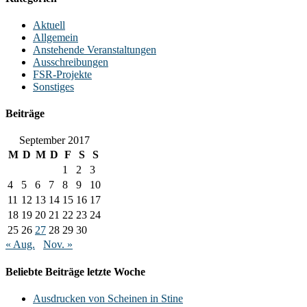
Aktuell
Allgemein
Anstehende Veranstaltungen
Ausschreibungen
FSR-Projekte
Sonstiges
Beiträge
September 2017
M
D
M
D
F
S
S
1
2
3
4
5
6
7
8
9
10
11
12
13
14
15
16
17
18
19
20
21
22
23
24
25
26
27
28
29
30
« Aug.
Nov. »
Beliebte Beiträge letzte Woche
Ausdrucken von Scheinen in Stine