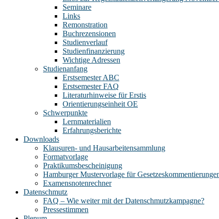
Seminare
Links
Remonstration
Buchrezensionen
Studienverlauf
Studienfinanzierung
Wichtige Adressen
Studienanfang
Erstsemester ABC
Erstsemester FAQ
Literaturhinweise für Erstis
Orientierungseinheit OE
Schwerpunkte
Lernmaterialien
Erfahrungsberichte
Downloads
Klausuren- und Hausarbeitensammlung
Formatvorlage
Praktikumsbescheinigung
Hamburger Mustervorlage für Gesetzeskommentierunge
Examensnotenrechner
Datenschmutz
FAQ – Wie weiter mit der Datenschmutzkampagne?
Pressestimmen
Plenum