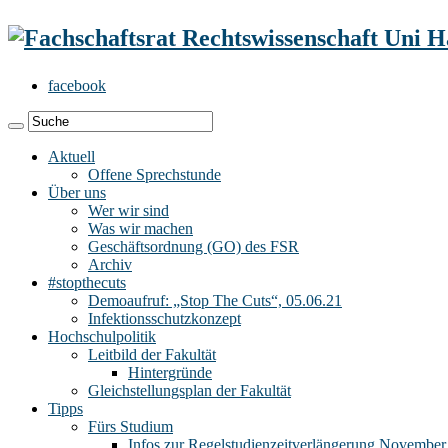
facebook
Aktuell
Offene Sprechstunde
Über uns
Wer wir sind
Was wir machen
Geschäftsordnung (GO) des FSR
Archiv
#stopthecuts
Demoaufruf: „Stop The Cuts“, 05.06.21
Infektionsschutzkonzept
Hochschulpolitik
Leitbild der Fakultät
Hintergründe
Gleichstellungsplan der Fakultät
Tipps
Fürs Studium
Infos zur Regelstudienzeitverlängerung November