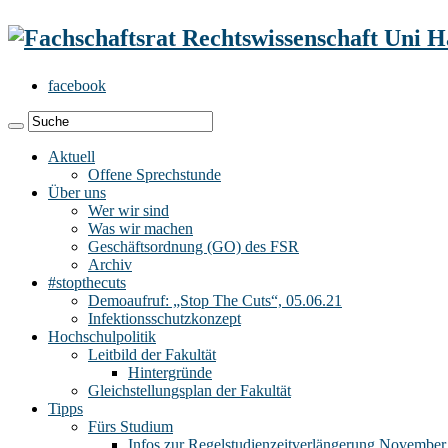
facebook
Aktuell
Offene Sprechstunde
Über uns
Wer wir sind
Was wir machen
Geschäftsordnung (GO) des FSR
Archiv
#stopthecuts
Demoaufruf: „Stop The Cuts“, 05.06.21
Infektionsschutzkonzept
Hochschulpolitik
Leitbild der Fakultät
Hintergründe
Gleichstellungsplan der Fakultät
Tipps
Fürs Studium
Infos zur Regelstudienzeitverlängerung November