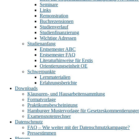
Seminare
Links
Remonstration
Buchrezensionen
Studienverlauf
Studienfinanzierung
Wichtige Adressen
Studienanfang
Erstsemester ABC
Erstsemester FAQ
Literaturhinweise für Erstis
Orientierungseinheit OE
Schwerpunkte
Lernmaterialien
Erfahrungsberichte
Downloads
Klausuren- und Hausarbeitensammlung
Formatvorlage
Praktikumsbescheinigung
Hamburger Mustervorlage für Gesetzeskommentierunge
Examensnotenrechner
Datenschmutz
FAQ – Wie weiter mit der Datenschmutzkampagne?
Pressestimmen
Plenum