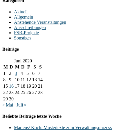
Kategorien
Aktuell
Allgemein
Anstehende Veranstaltungen
Ausschreibungen
FSR-Projekte
Sonstiges
Beiträge
Juni 2020
M
D
M
D
F
S
S
1
2
3
4
5
6
7
8
9
10
11
12
13
14
15
16
17
18
19
20
21
22
23
24
25
26
27
28
29
30
« Mai
Juli »
Beliebte Beiträge letzte Woche
Martens/ Koch: Mustertexte zum Verwaltungsprozess