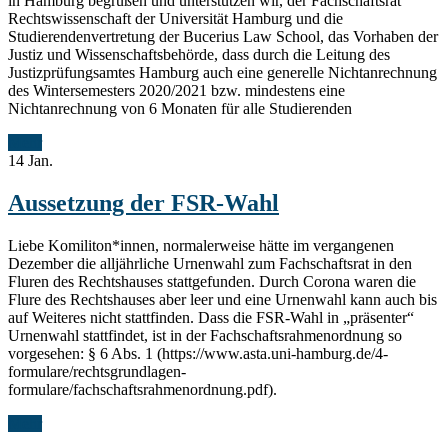
in Hamburg begrüßen und unterstützen wir, der Fachschaftsrat
Rechtswissenschaft der Universität Hamburg und die
Studierendenvertretung der Bucerius Law School, das Vorhaben der
Justiz und Wissenschaftsbehörde, dass durch die Leitung des
Justizprüfungsamtes Hamburg auch eine generelle Nichtanrechnung
des Wintersemesters 2020/2021 bzw. mindestens eine
Nichtanrechnung von 6 Monaten für alle Studierenden
Mehr
14
Jan.
Aussetzung der FSR-Wahl
Liebe Komiliton*innen, normalerweise hätte im vergangenen
Dezember die alljährliche Urnenwahl zum Fachschaftsrat in den
Fluren des Rechtshauses stattgefunden. Durch Corona waren die
Flure des Rechtshauses aber leer und eine Urnenwahl kann auch bis
auf Weiteres nicht stattfinden. Dass die FSR-Wahl in „präsenter“
Urnenwahl stattfindet, ist in der Fachschaftsrahmenordnung so
vorgesehen: § 6 Abs. 1 (https://www.asta.uni-hamburg.de/4-
formulare/rechtsgrundlagen-
formulare/fachschaftsrahmenordnung.pdf).
Mehr