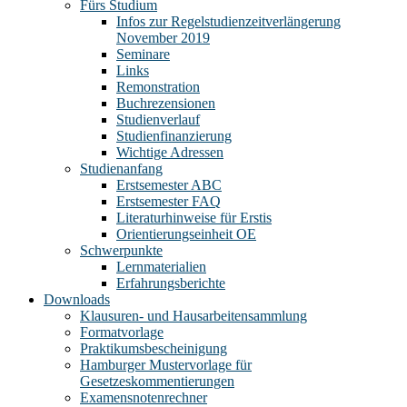
Fürs Studium
Infos zur Regelstudienzeitverlängerung
November 2019
Seminare
Links
Remonstration
Buchrezensionen
Studienverlauf
Studienfinanzierung
Wichtige Adressen
Studienanfang
Erstsemester ABC
Erstsemester FAQ
Literaturhinweise für Erstis
Orientierungseinheit OE
Schwerpunkte
Lernmaterialien
Erfahrungsberichte
Downloads
Klausuren- und Hausarbeitensammlung
Formatvorlage
Praktikumsbescheinigung
Hamburger Mustervorlage für
Gesetzeskommentierungen
Examensnotenrechner