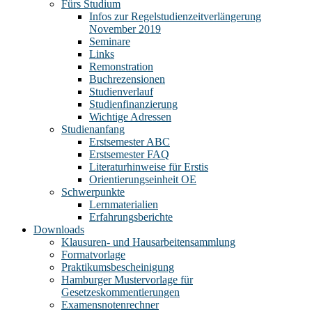
Fürs Studium
Infos zur Regelstudienzeitverlängerung
November 2019
Seminare
Links
Remonstration
Buchrezensionen
Studienverlauf
Studienfinanzierung
Wichtige Adressen
Studienanfang
Erstsemester ABC
Erstsemester FAQ
Literaturhinweise für Erstis
Orientierungseinheit OE
Schwerpunkte
Lernmaterialien
Erfahrungsberichte
Downloads
Klausuren- und Hausarbeitensammlung
Formatvorlage
Praktikumsbescheinigung
Hamburger Mustervorlage für
Gesetzeskommentierungen
Examensnotenrechner