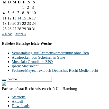
M
D
M
D
F
S
S
1
2
3
4
5
6
7
8
9
10
11
12
13
14
15
16
17
18
19
20
21
22
23
24
25
26
27
28
29
30
31
« Nov.
März »
Beliebte Beiträge letzte Woche
Veranstaltung zur Examensvorbereitung ohne Rep
Ausdrucken von Scheinen in Stine
Musielak: Grundkurs ZPO
Ipsen: Staatsrecht I
Fechner/Mayer, Textbuch Deutsches Recht Medienrecht
Fachschaftsrat Rechtswissenschaft Uni Hamburg
Startseite
Aktuell
Downloads