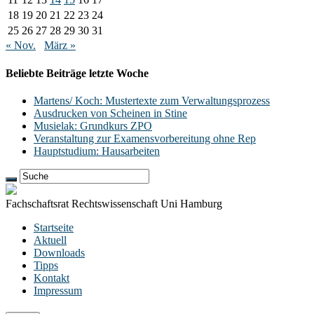
18
19
20
21
22
23
24
25
26
27
28
29
30
31
« Nov.
März »
Beliebte Beiträge letzte Woche
Martens/ Koch: Mustertexte zum Verwaltungsprozess
Ausdrucken von Scheinen in Stine
Musielak: Grundkurs ZPO
Veranstaltung zur Examensvorbereitung ohne Rep
Hauptstudium: Hausarbeiten
Fachschaftsrat Rechtswissenschaft Uni Hamburg
Startseite
Aktuell
Downloads
Tipps
Kontakt
Impressum