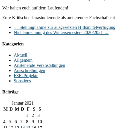
Wir halten euch auf dem Laufenden!
Eure Kritischen Jurastudierende als amtierender Fachschaftsrat
←
Stellungnahme zur ausgesetzten Hilfsmittelverfügung
Nichtanrechnung des Wintersemesters 2020/2021
→
Kategorien
Aktuell
Allgemein
Anstehende Veranstaltungen
Ausschreibungen
FSR-Projekte
Sonstiges
Beiträge
Januar 2021
M
D
M
D
F
S
S
1
2
3
4
5
6
7
8
9
10
11
12
13
14
15
16
17