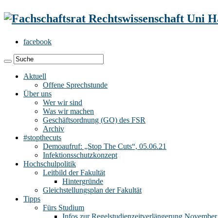
facebook
Aktuell
Offene Sprechstunde
Über uns
Wer wir sind
Was wir machen
Geschäftsordnung (GO) des FSR
Archiv
#stopthecuts
Demoaufruf: „Stop The Cuts“, 05.06.21
Infektionsschutzkonzept
Hochschulpolitik
Leitbild der Fakultät
Hintergründe
Gleichstellungsplan der Fakultät
Tipps
Fürs Studium
Infos zur Regelstudienzeitverlängerung November