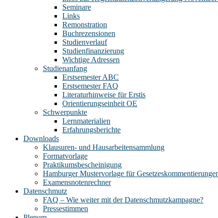
Seminare
Links
Remonstration
Buchrezensionen
Studienverlauf
Studienfinanzierung
Wichtige Adressen
Studienanfang
Erstsemester ABC
Erstsemester FAQ
Literaturhinweise für Erstis
Orientierungseinheit OE
Schwerpunkte
Lernmaterialien
Erfahrungsberichte
Downloads
Klausuren- und Hausarbeitensammlung
Formatvorlage
Praktikumsbescheinigung
Hamburger Mustervorlage für Gesetzeskommentierunge
Examensnotenrechner
Datenschmutz
FAQ – Wie weiter mit der Datenschmutzkampagne?
Pressestimmen
Plenum