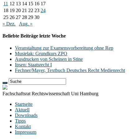
11
12
13
14
15
16
17
18
19
20
21
22
23
24
25
26
27
28
29
30
« Dez.
Aug. »
Beliebte Beiträge letzte Woche
Veranstaltung zur Examensvorbereitung ohne Rep
Musielak: Grundkurs ZPO
Ausdrucken von Scheinen in Stine
Ipsen: Staatsrecht I
Fechner/Mayer, Textbuch Deutsches Recht Medienrecht
Fachschaftsrat Rechtswissenschaft Uni Hamburg
Startseite
Aktuell
Downloads
Tipps
Kontakt
Impressum