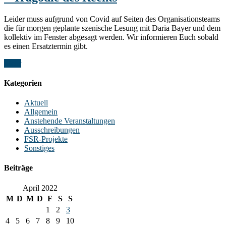
Leider muss aufgrund von Covid auf Seiten des Organisationsteams
die für morgen geplante szenische Lesung mit Daria Bayer und dem
kollektiv im Fenster abgesagt werden. Wir informieren Euch sobald
es einen Ersatztermin gibt.
Mehr
Kategorien
Aktuell
Allgemein
Anstehende Veranstaltungen
Ausschreibungen
FSR-Projekte
Sonstiges
Beiträge
April 2022
M
D
M
D
F
S
S
1
2
3
4
5
6
7
8
9
10