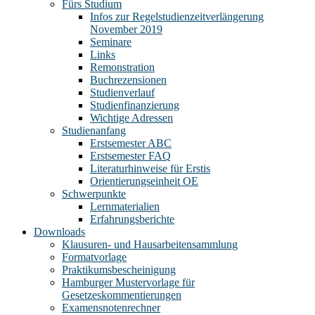
Fürs Studium
Infos zur Regelstudienzeitverlängerung
November 2019
Seminare
Links
Remonstration
Buchrezensionen
Studienverlauf
Studienfinanzierung
Wichtige Adressen
Studienanfang
Erstsemester ABC
Erstsemester FAQ
Literaturhinweise für Erstis
Orientierungseinheit OE
Schwerpunkte
Lernmaterialien
Erfahrungsberichte
Downloads
Klausuren- und Hausarbeitensammlung
Formatvorlage
Praktikumsbescheinigung
Hamburger Mustervorlage für
Gesetzeskommentierungen
Examensnotenrechner