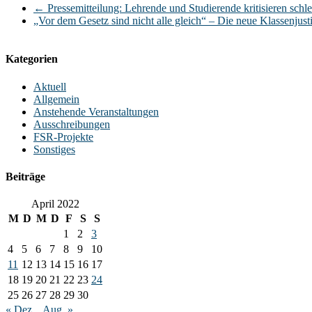
←
Pressemitteilung: Lehrende und Studierende kritisieren sch
„Vor dem Gesetz sind nicht alle gleich“ – Die neue Klassenjust
Kategorien
Aktuell
Allgemein
Anstehende Veranstaltungen
Ausschreibungen
FSR-Projekte
Sonstiges
Beiträge
April 2022
M
D
M
D
F
S
S
1
2
3
4
5
6
7
8
9
10
11
12
13
14
15
16
17
18
19
20
21
22
23
24
25
26
27
28
29
30
« Dez.
Aug. »