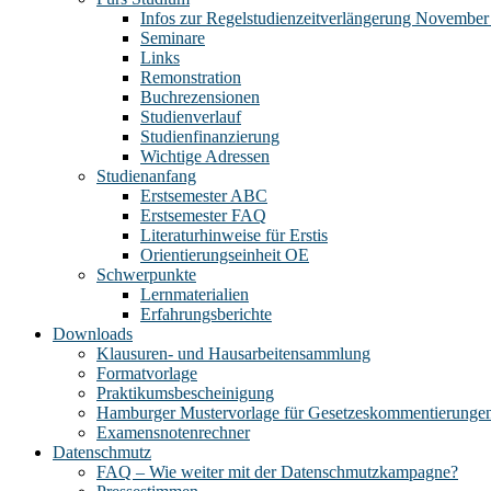
Infos zur Regelstudienzeitverlängerung November
Seminare
Links
Remonstration
Buchrezensionen
Studienverlauf
Studienfinanzierung
Wichtige Adressen
Studienanfang
Erstsemester ABC
Erstsemester FAQ
Literaturhinweise für Erstis
Orientierungseinheit OE
Schwerpunkte
Lernmaterialien
Erfahrungsberichte
Downloads
Klausuren- und Hausarbeitensammlung
Formatvorlage
Praktikumsbescheinigung
Hamburger Mustervorlage für Gesetzeskommentierunge
Examensnotenrechner
Datenschmutz
FAQ – Wie weiter mit der Datenschmutzkampagne?