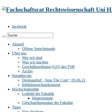
facebook
Aktuell
Offene Sprechstunde
Über uns
Wer wir sind
Was wir machen
Geschäftsordnung (GO) des FSR
Archiv
#stopthecuts
Demoaufruf: „Stop The Cuts“, 05.06.21
Infektionsschutzkonzept
Hochschulpolitik
Leitbild der Fakultät
Hintergründe
Gleichstellungsplan der Fakultät
Tipps
Fürs Studium