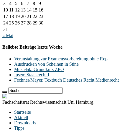
3
4
5
6
7
8
9
10
11
12
13
14
15
16
17
18
19
20
21
22
23
24
25
26
27
28
29
30
31
« Mai
Beliebte Beiträge letzte Woche
Veranstaltung zur Examensvorbereitung ohne Rep
Ausdrucken von Scheinen in Stine
Musielak: Grundkurs ZPO
Ipsen: Staatsrecht I
Fechner/Mayer, Textbuch Deutsches Recht Medienrecht
Fachschaftsrat Rechtswissenschaft Uni Hamburg
Startseite
Aktuell
Downloads
Tipps