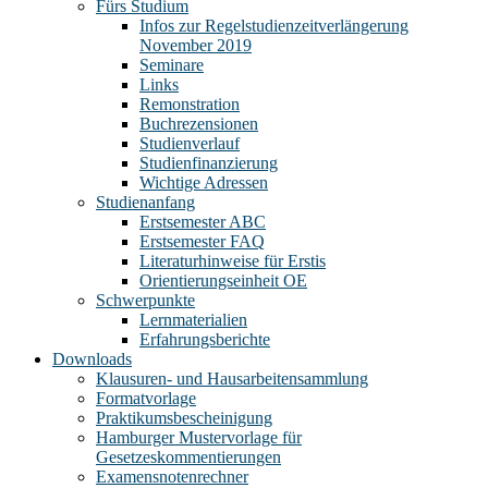
Fürs Studium
Infos zur Regelstudienzeitverlängerung
November 2019
Seminare
Links
Remonstration
Buchrezensionen
Studienverlauf
Studienfinanzierung
Wichtige Adressen
Studienanfang
Erstsemester ABC
Erstsemester FAQ
Literaturhinweise für Erstis
Orientierungseinheit OE
Schwerpunkte
Lernmaterialien
Erfahrungsberichte
Downloads
Klausuren- und Hausarbeitensammlung
Formatvorlage
Praktikumsbescheinigung
Hamburger Mustervorlage für
Gesetzeskommentierungen
Examensnotenrechner