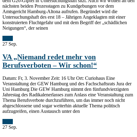
dem G20-Gipfel in Untersuchungshaft sitzt. Auch wir wollen an den
nächsten beiden Prozesstagen zu Kundgebungen vor dem
Amtsgericht Hamburg-Altona aufrufen. Begründet wird die
Untersuchungshaft des erst 18 – Jährigen Angeklagten mit einer
konstruierten Fluchtgefahr und mit dem Begriff der „schädlichen
Neigungen“, der seinen
Mehr
27
Sep.
VA „Niemand redet mehr von
Berufsverboten – Wir schon!“
Datum: Fr, 3. November Zeit: 16 Uhr Ort: Curiohaus Eine
Veranstaltung der GEW Hamburg und des Fachschaftsrats Jura der
Uni Hamburg Die GEW Hamburg nimmt den fünfundvierzigsten
Jahrestag des Radikalenerlasses zum Anlass eine Veranstaltung zum
Thema Berufsverbote durchzuführen, um das immer noch nicht
abgeschlossene und sogar weiterhin aktuelle Thema politisch
aufzugreifen, einen Austausch unter den
Mehr
27
Sep.