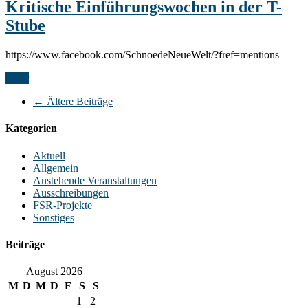
Kritische Einführungswochen in der T-
Stube
https://www.facebook.com/SchnoedeNeueWelt/?fref=mentions
Mehr
←
Ältere Beiträge
Kategorien
Aktuell
Allgemein
Anstehende Veranstaltungen
Ausschreibungen
FSR-Projekte
Sonstiges
Beiträge
August 2026
M
D
M
D
F
S
S
1
2