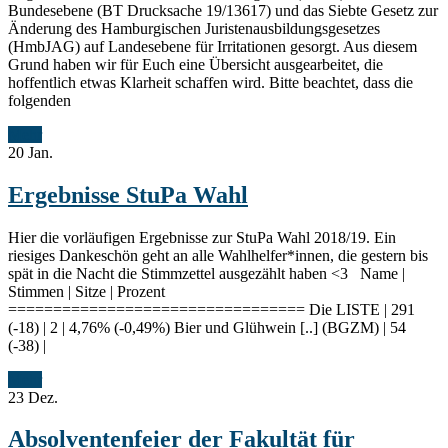
Bundesebene (BT Drucksache 19/13617) und das Siebte Gesetz zur
Änderung des Hamburgischen Juristenausbildungsgesetzes
(HmbJAG) auf Landesebene für Irritationen gesorgt. Aus diesem
Grund haben wir für Euch eine Übersicht ausgearbeitet, die
hoffentlich etwas Klarheit schaffen wird. Bitte beachtet, dass die
folgenden
Mehr
20
Jan.
Ergebnisse StuPa Wahl
Hier die vorläufigen Ergebnisse zur StuPa Wahl 2018/19. Ein
riesiges Dankeschön geht an alle Wahlhelfer*innen, die gestern bis
spät in die Nacht die Stimmzettel ausgezählt haben <3 Name |
Stimmen | Sitze | Prozent
================================= Die LISTE | 291
(-18) | 2 | 4,76% (-0,49%) Bier und Glühwein [..] (BGZM) | 54
(-38) |
Mehr
23
Dez.
Absolventenfeier der Fakultät für