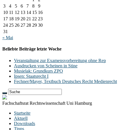
3
4
5
6
7
8
9
10
11
12
13
14
15
16
17
18
19
20
21
22
23
24
25
26
27
28
29
30
31
« Mai
Beliebte Beiträge letzte Woche
Veranstaltung zur Examensvorbereitung ohne Rep
Ausdrucken von Scheinen in Stine
Musielak: Grundkurs ZPO
Ipsen: Staatsrecht I
Fechner/Mayer, Textbuch Deutsches Recht Medienrecht
Fachschaftsrat Rechtswissenschaft Uni Hamburg
Startseite
Aktuell
Downloads
Tipps