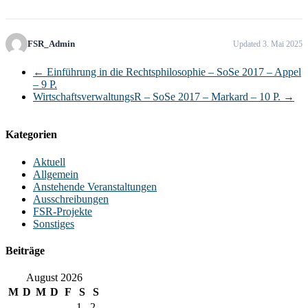
FSR_Admin
Updated 3. Mai 2025
←
Einführung in die Rechtsphilosophie – SoSe 2017 – Appel
– 9 P.
WirtschaftsverwaltungsR – SoSe 2017 – Markard – 10 P.
→
Kategorien
Aktuell
Allgemein
Anstehende Veranstaltungen
Ausschreibungen
FSR-Projekte
Sonstiges
Beiträge
August 2026
M
D
M
D
F
S
S
1
2