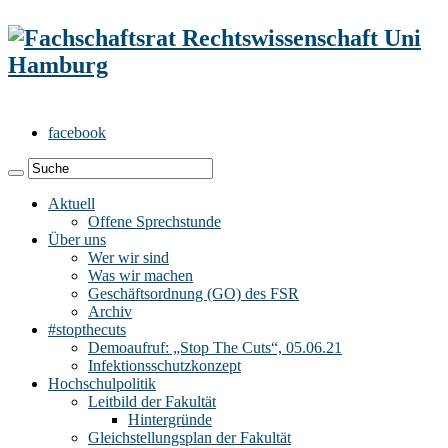
facebook
Aktuell
Offene Sprechstunde
Über uns
Wer wir sind
Was wir machen
Geschäftsordnung (GO) des FSR
Archiv
#stopthecuts
Demoaufruf: „Stop The Cuts“, 05.06.21
Infektionsschutzkonzept
Hochschulpolitik
Leitbild der Fakultät
Hintergründe
Gleichstellungsplan der Fakultät