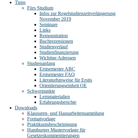
Tipps
Fürs Studium
Infos zur Regelstudienzeitverlängerung
November 2019
Seminare
Links
Remonstration
Buchrezensionen
Studienverlauf
Studienfinanzierung
Wichtige Adressen
Studienanfang
Erstsemester ABC
Erstsemester FAQ
Literaturhinweise für Erstis
Orientierungseinheit OE
Schwerpunkte
Lernmaterialien
Erfahrungsberichte
Downloads
Klausuren- und Hausarbeitensammlung
Formatvorlage
Praktikumsbescheinigung
Hamburger Mustervorlage für
Gesetzeskommentierungen