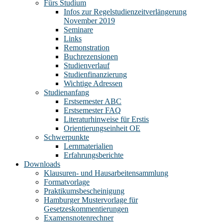
Fürs Studium
Infos zur Regelstudienzeitverlängerung
November 2019
Seminare
Links
Remonstration
Buchrezensionen
Studienverlauf
Studienfinanzierung
Wichtige Adressen
Studienanfang
Erstsemester ABC
Erstsemester FAQ
Literaturhinweise für Erstis
Orientierungseinheit OE
Schwerpunkte
Lernmaterialien
Erfahrungsberichte
Downloads
Klausuren- und Hausarbeitensammlung
Formatvorlage
Praktikumsbescheinigung
Hamburger Mustervorlage für
Gesetzeskommentierungen
Examensnotenrechner