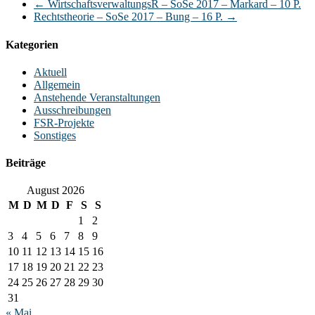
←
WirtschaftsverwaltungsR – SoSe 2017 – Markard – 10 P.
Rechtstheorie – SoSe 2017 – Bung – 16 P.
→
Kategorien
Aktuell
Allgemein
Anstehende Veranstaltungen
Ausschreibungen
FSR-Projekte
Sonstiges
Beiträge
August 2026
M
D
M
D
F
S
S
1
2
3
4
5
6
7
8
9
10
11
12
13
14
15
16
17
18
19
20
21
22
23
24
25
26
27
28
29
30
31
« Mai