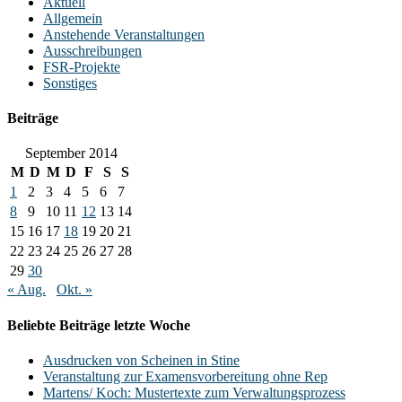
Aktuell
Allgemein
Anstehende Veranstaltungen
Ausschreibungen
FSR-Projekte
Sonstiges
Beiträge
September 2014
M
D
M
D
F
S
S
1
2
3
4
5
6
7
8
9
10
11
12
13
14
15
16
17
18
19
20
21
22
23
24
25
26
27
28
29
30
« Aug.
Okt. »
Beliebte Beiträge letzte Woche
Ausdrucken von Scheinen in Stine
Veranstaltung zur Examensvorbereitung ohne Rep
Martens/ Koch: Mustertexte zum Verwaltungsprozess