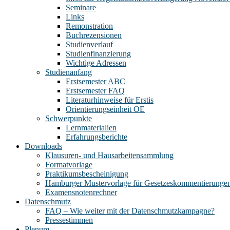
Seminare
Links
Remonstration
Buchrezensionen
Studienverlauf
Studienfinanzierung
Wichtige Adressen
Studienanfang
Erstsemester ABC
Erstsemester FAQ
Literaturhinweise für Erstis
Orientierungseinheit OE
Schwerpunkte
Lernmaterialien
Erfahrungsberichte
Downloads
Klausuren- und Hausarbeitensammlung
Formatvorlage
Praktikumsbescheinigung
Hamburger Mustervorlage für Gesetzeskommentierunge
Examensnotenrechner
Datenschmutz
FAQ – Wie weiter mit der Datenschmutzkampagne?
Pressestimmen
Plenum