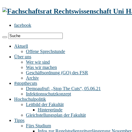
facebook
Aktuell
Offene Sprechstunde
Über uns
Wer wir sind
Was wir machen
Geschäftsordnung (GO) des FSR
Archiv
#stopthecuts
Demoaufruf: „Stop The Cuts“, 05.06.21
Infektionsschutzkonzept
Hochschulpolitik
Leitbild der Fakultät
Hintergründe
Gleichstellungsplan der Fakultät
Tipps
Fürs Studium
Infos zur Regelstudienzeitverlängerung November