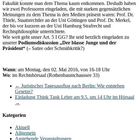
Fakultät konnte man dem Thema kaum entkommen. Deshalb haben
wir zwei Professoren eingeladen, die mit starken gegensätzlichen
Meinungen zu dem Thema in den Medien präsent waren: Prof. Dr.
Thiele, Staatsrechtler an der Uni Göttingen und Prof. Dr. Merkel,
der bis vor kurzem an der Uni Hamburg Strafrecht und
Rechtsphilosophie unterrichtete.
Wie weit geht unser Art. 5 I GG? Ihr seid herzlich eingeladen zu
unserer
Podiumsdiskussion „Der blasse Junge und der
Präsident“
(
–
Satire oder Schmähkritik?)
Wann
: am Montag, den 02. Mai 2016, von 16-18 Uhr
Wo
: im Rechtshörsaal (Rothenbaumchaussee 33)
←
Juristischer Tagesausflug nach Berlin: Wie entstehen
Gesetze?
Einladung Think Tank Lehre am 9.5. um 14 Uhr im Hörsaal
→
Kategorien
Aktuell
Allgemein
Anstehende Veranstaltungen