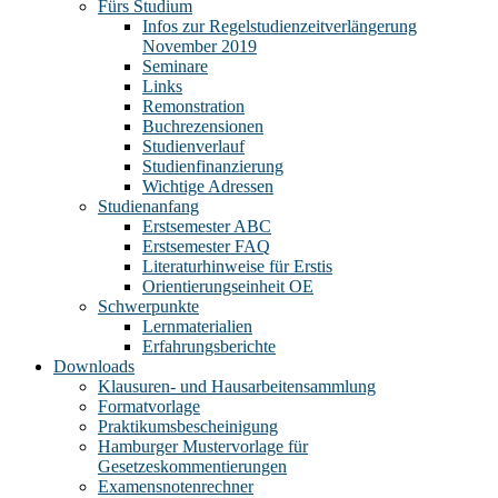
Fürs Studium
Infos zur Regelstudienzeitverlängerung
November 2019
Seminare
Links
Remonstration
Buchrezensionen
Studienverlauf
Studienfinanzierung
Wichtige Adressen
Studienanfang
Erstsemester ABC
Erstsemester FAQ
Literaturhinweise für Erstis
Orientierungseinheit OE
Schwerpunkte
Lernmaterialien
Erfahrungsberichte
Downloads
Klausuren- und Hausarbeitensammlung
Formatvorlage
Praktikumsbescheinigung
Hamburger Mustervorlage für
Gesetzeskommentierungen
Examensnotenrechner