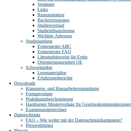
Seminare
Links
Remonstration
Buchrezensionen
Studienverlauf
Studienfinanzierung
Wichtige Adressen
Studienanfang
Erstsemester ABC
Erstsemester FAQ
Literaturhinweise für Erstis
Orientierungseinheit OE
Schwerpunkte
Lernmaterialien
Erfahrungsberichte
Downloads
Klausuren- und Hausarbeitensammlung
Formatvorlage
Praktikumsbescheinigung
Hamburger Mustervorlage für Gesetzeskommentierunge
Examensnotenrechner
Datenschmutz
FAQ – Wie weiter mit der Datenschmutzkampagne?
Pressestimmen
Plenum