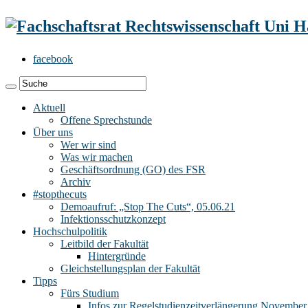
facebook
Aktuell
Offene Sprechstunde
Über uns
Wer wir sind
Was wir machen
Geschäftsordnung (GO) des FSR
Archiv
#stopthecuts
Demoaufruf: „Stop The Cuts“, 05.06.21
Infektionsschutzkonzept
Hochschulpolitik
Leitbild der Fakultät
Hintergründe
Gleichstellungsplan der Fakultät
Tipps
Fürs Studium
Infos zur Regelstudienzeitverlängerung November