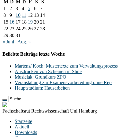
M
D
M
D
F
S
S
1
2
3
4
5
6
7
8
9
10
11
12
13
14
15
16
17
18
19
20
21
22
23
24
25
26
27
28
29
30
31
« Juni
Aug. »
Beliebte Beiträge letzte Woche
Martens/ Koch: Mustertexte zum Verwaltungsprozess
Ausdrucken von Scheinen in Stine
Musielak: Grundkurs ZPO
Veranstaltung zur Examensvorbereitung ohne Rep
Hauptstudium: Hausarbeiten
Fachschaftsrat Rechtswissenschaft Uni Hamburg
Startseite
Aktuell
Downloads